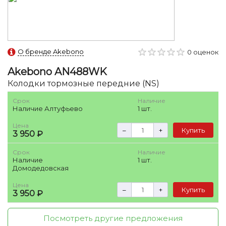
О бренде Akebono
0 оценок
Akebono
AN488WK
Колодки тормозные передние (NS)
Срок
Наличие
Наличие Алтуфьево
1 шт.
Цена
–
+
Купить
3 950 ₽
Срок
Наличие
Наличие
1 шт.
Домодедовская
Цена
–
+
Купить
3 950 ₽
Посмотреть другие предложения