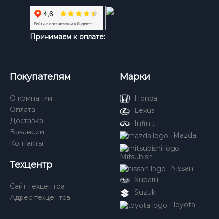
Принимаем к оплате:
Покупателям
Марки
О компании
Honda
Оплата
Lexus
Доставка
Infiniti
Вакансии
Mazda
Контакты
Mitsubishi
Техцентр
Nissan
Subaru
Сайт техцентра
Suzuki
Адрес техцентра
Toyota