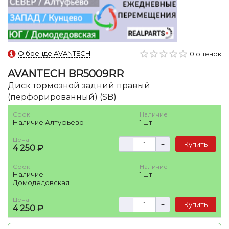
О бренде AVANTECH
0 оценок
AVANTECH
BR5009RR
Диск тормозной задний правый
(перфорированный) (SB)
Срок
Наличие
Наличие Алтуфьево
1 шт.
Цена
–
+
Купить
4 250 ₽
Срок
Наличие
Наличие
1 шт.
Домодедовская
Цена
–
+
Купить
4 250 ₽