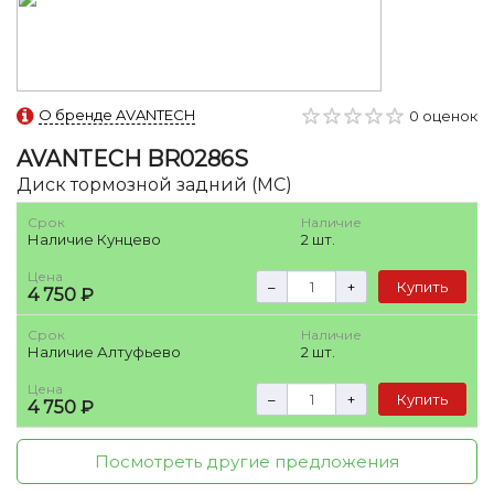
О бренде AVANTECH
0 оценок
AVANTECH
BR0286S
Диск тормозной задний (MC)
Срок
Наличие
Наличие Кунцево
2 шт.
Цена
–
+
Купить
4 750 ₽
Срок
Наличие
Наличие Алтуфьево
2 шт.
Цена
–
+
Купить
4 750 ₽
Посмотреть другие предложения