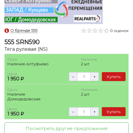
О бренде 555
0 оценок
555
SRN590
Тяга рулевая (NS)
Срок
Наличие
Наличие Алтуфьево
2 шт.
Цена
–
+
Купить
1 950 ₽
Срок
Наличие
Наличие
2 шт.
Домодедовская
Цена
–
+
Купить
1 950 ₽
Посмотреть другие предложения