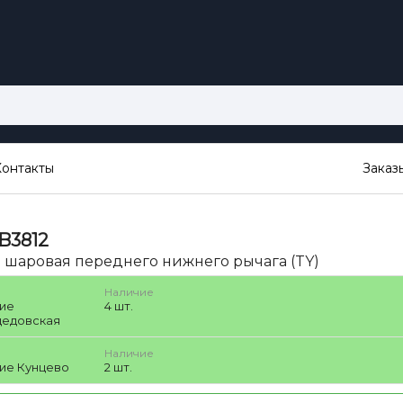
Контакты
Заказ
B3812
 шаровая переднего нижнего рычага (TY)
Наличие
ие
4 шт.
едовская
Наличие
ие Кунцево
2 шт.