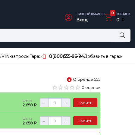
0
ЛИЧНЫЙ КАБИНЕТ
КОРЗИНА
Вход
0
₽
ы
VIN-запросы
Гараж
8(800)555-96-94
Добавить в гараж
О бренде 555
0 оценок
Цена
–
+
Купить
2 650 ₽
Цена
–
+
Купить
2 650 ₽