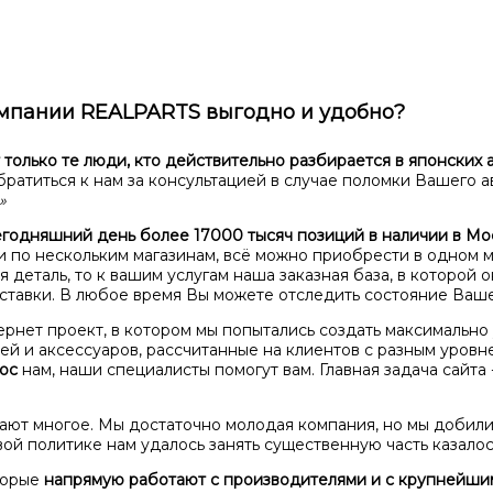
омпании REALPARTS выгодно и удобно?
только те люди, кто действительно разбирается в японских 
ратиться к нам за консультацией в случае поломки Вашего а
»
егодняшний день более 17000 тысяч позиций в наличии в Мо
ти по нескольким магазинам, всё можно приобрести в одном м
 деталь, то к вашим услугам наша заказная база, в которой 
тавки. В любое время Вы можете отследить состояние Ваше
ернет проект, в котором мы попытались создать максимально 
ей и аксессуаров, рассчитанные на клиентов с разным уровн
ос
нам, наши специалисты помогут вам. Главная задача сайта
ают многое. Мы достаточно молодая компания, но мы добили
й политике нам удалось занять существенную часть казалос
торые
напрямую работают с производителями и с крупнейшим