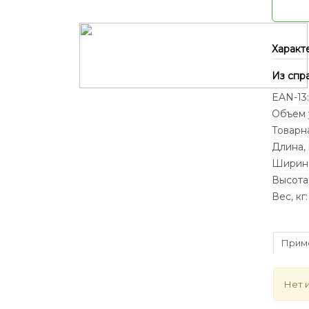
Характ
Из спр
EAN-13:
Объем у
Товарна
Длина, 
Ширина
Высота,
Вес, кг:
Прим
Нет 