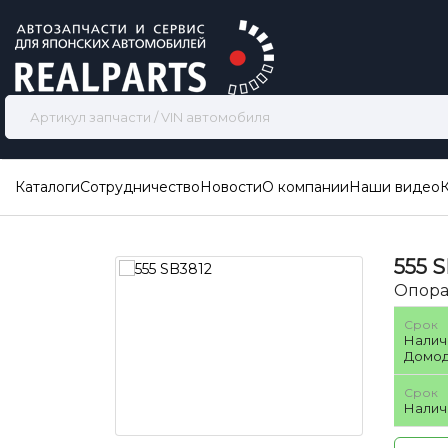
Каталоги
Сотрудничество
Новости
О компании
Наши видео
555
S
Опора
Срок
Налич
Домод
Срок
Налич