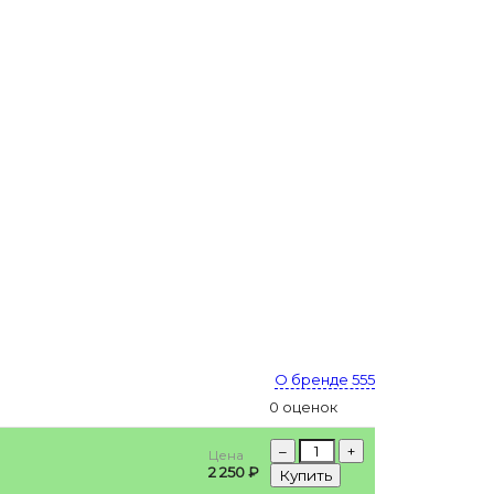
О бренде 555
0 оценок
–
+
Цена
2 250 ₽
Купить