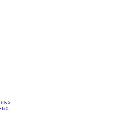
нных
ных