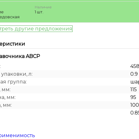
Наличие
ие
1 шт.
едовская
треть другие предложения
теристики
равочника ABCP
:
45
упаковки, л:
0.9
ая группа:
ша
 мм:
115
а, мм:
95
, мм:
100
:
0.8
рименимость