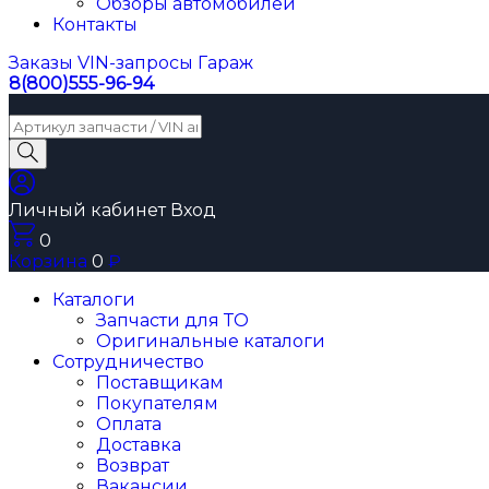
Обзоры автомобилей
Контакты
Заказы
VIN-запросы
Гараж
8(800)555-96-94
Личный кабинет
Вход
0
Корзина
0
₽
Каталоги
Запчасти для ТО
Оригинальные каталоги
Сотрудничество
Поставщикам
Покупателям
Оплата
Доставка
Возврат
Вакансии