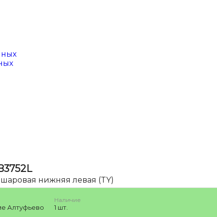
нных
ных
B3752L
шаровая нижняя левая (TY)
Наличие
ие Алтуфьево
1 шт.