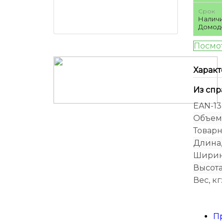
Срок
Налич
Домод
Посмо
Харак
Из сп
EAN-13
Объем 
Товарн
Длина,
Ширин
Высота
Вес, кг
П